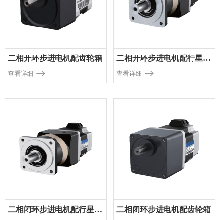
二相开环步进电机配齿轮箱
二相开环步进电机配行星减速器
查看详细
查看详细
二相闭环步进电机配行星减速器
二相闭环步进电机配齿轮箱