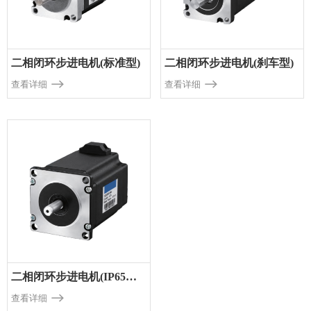
二相闭环步进电机(标准型)
二相闭环步进电机(刹车型)
查看详细
查看详细
二相闭环步进电机(IP65防水型)
查看详细