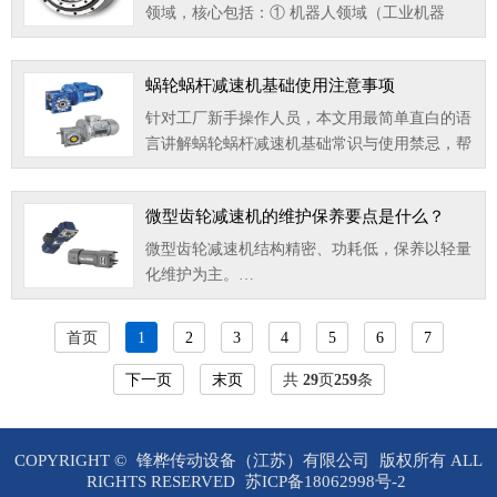
领域，核心包括：① 机器人领域（工业机器
人、人形机器人、协作机器人）：这是最主要的
应用场景，…
蜗轮蜗杆减速机基础使用注意事项
针对工厂新手操作人员，本文用最简单直白的语
言讲解蜗轮蜗杆减速机基础常识与使用禁忌，帮
助新手快速上手，减少人为操作故障。…
微型齿轮减速机的维护保养要点是什么？
微型齿轮减速机结构精密、功耗低，保养以轻量
化维护为主。…
首页
1
2
3
4
5
6
7
下一页
末页
共
29
页
259
条
COPYRIGHT ©
锋桦传动设备（江苏）有限公司
版权所有 ALL
RIGHTS RESERVED
苏ICP备18062998号-2